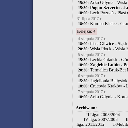
Arka Gdynia - Wisła
15:30:
Pogoń Szczecin - Jag
15:30:
Lech Poznań - Piast 
18:00:
31 lipca 2017 r.
Korona Kielce - Cra
18:00:
Kolejka: 4
4 sierpnia 2017 r.
Piast Gliwice - Śląs
18:00:
Wisła Płock - Wisła
20:30:
5 sierpnia 2017 r.
Lechia Gdańsk - Gór
15:30:
Zagłębie Lubin - P
18:00:
Termalica Bruk-Bet 
20:30:
6 sierpnia 2017 r.
Jagiellonia Białysto
15:30:
Cracovia Kraków - 
18:00:
7 sierpnia 2017 r.
Arka Gdynia - Koron
18:00:
Archiwum:
II Liga: 2003/2004
IV liga: 2007/2008
I
liga: 2011/2012
T-Mobile