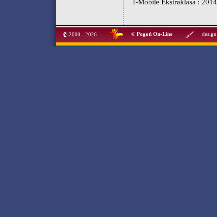
T-Mobile Ekstraklasa : 201
©
Pogoń On-Line
design
2000 - 2026