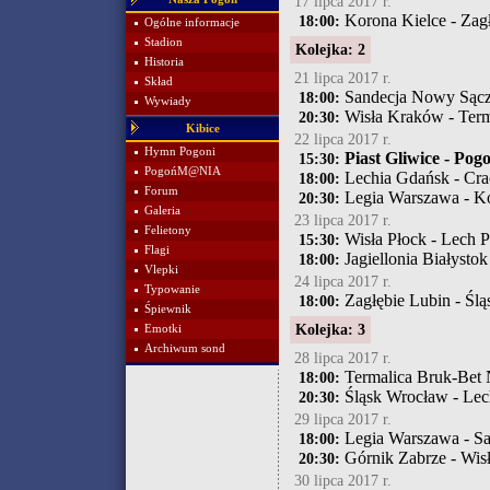
17 lipca 2017 r.
Korona Kielce - Zag
18:00:
Ogólne informacje
Stadion
Kolejka: 2
Historia
21 lipca 2017 r.
Skład
Sandecja Nowy Sącz
18:00:
Wywiady
Wisła Kraków - Term
20:30:
Kibice
22 lipca 2017 r.
Hymn Pogoni
Piast Gliwice - Pog
15:30:
PogońM@NIA
Lechia Gdańsk - Cr
18:00:
Forum
Legia Warszawa - Ko
20:30:
Galeria
23 lipca 2017 r.
Felietony
Wisła Płock - Lech 
15:30:
Flagi
Jagiellonia Białystok
18:00:
Vlepki
24 lipca 2017 r.
Typowanie
Zagłębie Lubin - Śl
18:00:
Śpiewnik
Kolejka: 3
Emotki
Archiwum sond
28 lipca 2017 r.
Termalica Bruk-Bet N
18:00:
Śląsk Wrocław - Lec
20:30:
29 lipca 2017 r.
Legia Warszawa - S
18:00:
Górnik Zabrze - Wis
20:30:
30 lipca 2017 r.