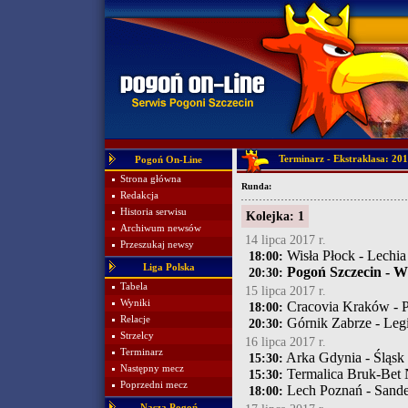
Terminarz - Ekstraklasa: 20
Pogoń On-Line
Strona główna
Runda:
Redakcja
Historia serwisu
Kolejka: 1
Archiwum newsów
14 lipca 2017 r.
Przeszukaj newsy
Wisła Płock - Lechi
18:00:
Liga Polska
Pogoń Szczecin - W
20:30:
Tabela
15 lipca 2017 r.
Wyniki
Cracovia Kraków - P
18:00:
Relacje
Górnik Zabrze - Leg
20:30:
Strzelcy
16 lipca 2017 r.
Terminarz
Arka Gdynia - Śląsk
15:30:
Następny mecz
Termalica Bruk-Bet Ni
15:30:
Poprzedni mecz
Lech Poznań - Sand
18:00:
Nasza Pogoń